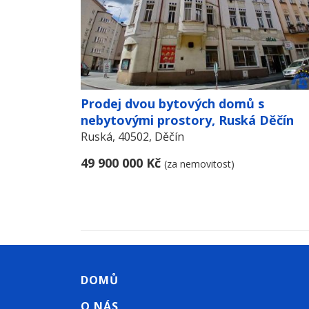
Prodej dvou bytových domů s
nebytovými prostory, Ruská Děčín
Ruská, 40502, Děčín
49 900 000 Kč
(za nemovitost)
DOMŮ
O NÁS