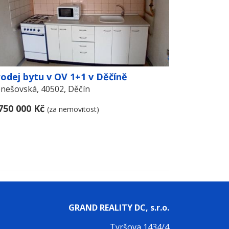
odej bytu v OV 1+1 v Děčíně
nešovská, 40502, Děčín
750 000 Kč
(za nemovitost)
GRAND REALITY DC, s.r.o.
Tyršova 1434/4