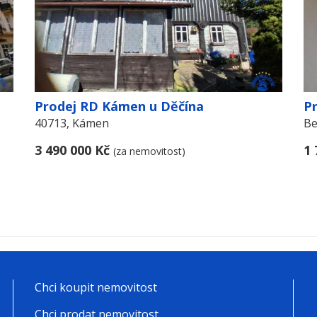
Prodej RD Kámen u Děčína
Pr
40713, Kámen
Be
3 490 000 Kč
1 
(za nemovitost)
Chci koupit nemovitost
Chci prodat nemovitost